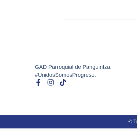
GAD Parroquial de Panguintza.
#UnidosSomosProgreso.
© T